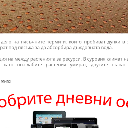
 дело на пясъчните термити, които пробиват дупки в 
ират под пясъка за да абсорбира дъждовната вода.
ия на между растенията за ресурси. В суровия климат на
д като по-слабите растения умират, другите стават
6-95452