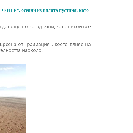
ФЕИТЕ”, осеяни из цялата пустиня, като
ждат още по-загадъчни, като никой все
мърсена от радиация , което влияе на
телността наоколо.