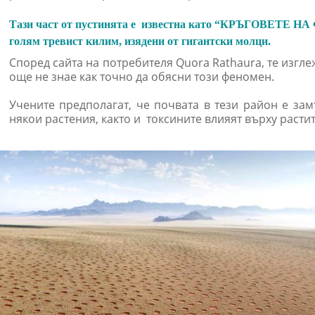
Тази част от пустинята е известна като “КРЪГОВЕТЕ НА 
голям тревист килим, изядени от гигантски молци.
Според сайта на потребителя Quora Rathaura, те изгле
още не знае как точно да обясни този феномен.
Учените предполагат, че почвата в тези район е за
някои растения, както и токсините влияят върху расти