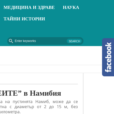
МЕДИЦИНА И ЗДРАВЕ
НАУКА
ТАЙНИ ИСТОРИИ
2018-09-16 - Термопомпи – Отопление от природата
ЕИТЕ” в Намибия
чва на пустинята Намиб, може да се
тна с диаметър от 2 до 15 м, без
километра.