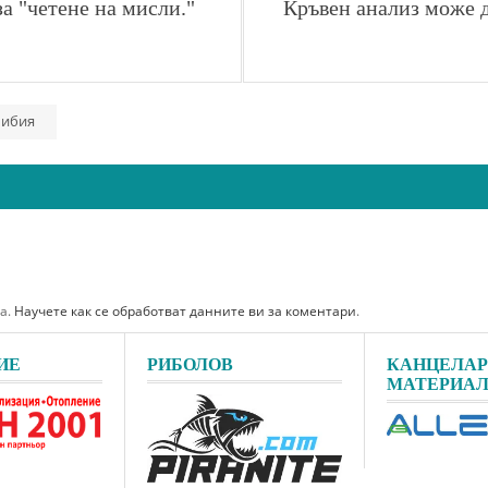
а "четене на мисли."
Кръвен анализ може д
мибия
ма.
Научете как се обработват данните ви за коментари
.
ИЕ
РИБОЛОВ
КАНЦЕЛА
МАТЕРИА