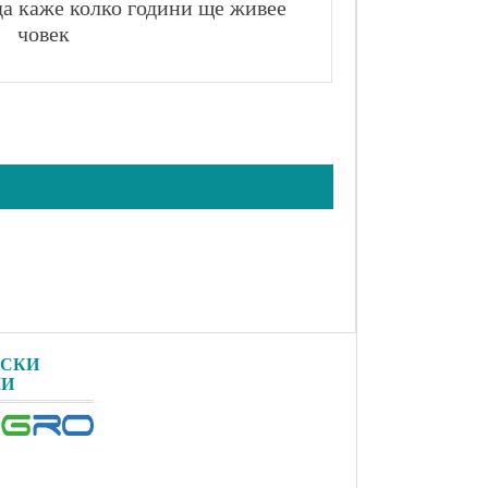
а каже колко години ще живее 
човек
РСКИ
ЛИ