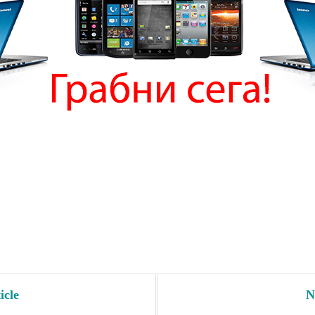
icle
N