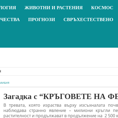
ЛОГИЯ
ЖИВОТНИ И РАСТЕНИЯ
КОСМОС
ОЧЕСТВА
ПРОГНОЗИ
СВРЪХЕСТЕСТВЕНО
НАМИБИЯ
Загадка с “КРЪГОВЕТЕ НА Ф
В тревата, която израства върху изсъхналата по
наблюдава странно явление – милиони кръгли пе
растителност и продължават в продължение на 2 500 