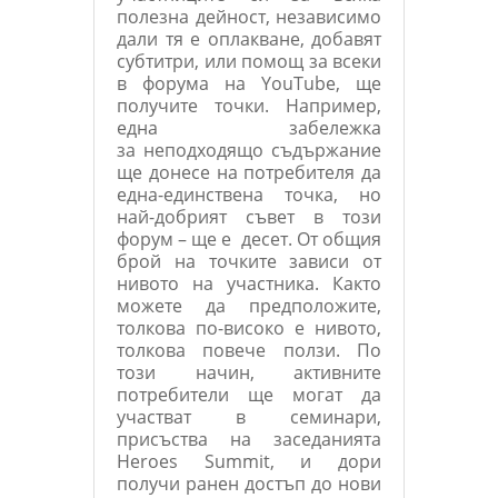
полезна дейност, независимо
дали тя е оплакване, добавят
субтитри, или помощ за всеки
в форума на YouTube, ще
получите точки. Например,
една забележка
за неподходящо съдържание
ще донесе на потребителя да
една-единствена точка, но
най-добрият съвет в този
форум – ще е десет. От общия
брой на точките зависи от
нивото на участника. Както
можете да предположите,
толкова по-високо е нивото,
толкова повече ползи. По
този начин, активните
потребители ще могат да
участват в семинари,
присъства на заседанията
Heroes Summit, и дори
получи ранен достъп до нови