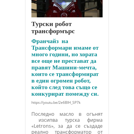
Турски робот
трансформърс
Франчайз на
Трансформари имаме от
много години, но хората
все още не престават да
правят Машини-мечта,
които се трансформират
в един огромен робот,
който след това също се
конкурират помежду си.
https://youtu.be/2e6BlH_SP7k
Последно масло в огънят
изсипва турска фирма
«Letrons», за да се създаде
реално трансформатор от