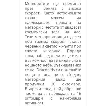
Метеоритите ще преминат
през Земята с висока
скорост. Както астрономите
казват, можем да
наблюдаваме появата на
метеори с честота от двадесет
космически тела на час.
Тези метеори летящи с далеч
пои голяма скорост, стават
червени и светло – жълти при
своето изгаряне. Поради
това, наблюдателите ще имат
възможност да ги види ясно в
нощното небе. Възхищавайки
се на Draconids си пожелайте
нещо и това ще се сбъдне,
метеорния дъжд ще
продължи 20 октомври.
Въпреки това, най-добре ще
може да се наблюдава на 16
октомври с най-голяма
активност.