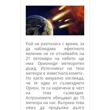
Кой не разполага с време, за
да наблюдава ефектното
явление не се отчайвайте на
21 октомври на небето ще
има Ориониди метеоритен
дъжд. Източникът на тези
метеори е известната комета .
Но както визуално изглежда,
че тя идва от съзвездието
Орион, те са наречени в чест
на това съзвездие.
Астрономите обещават до 15
метеора на час. Въпреки това
няма да продължи дълго