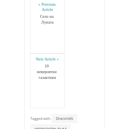
« Previous 
Article
Село на 
Луната
Next Article »
10 
невероятни 
галактики
Draconids
Tagged with:
метеоритен дъжд