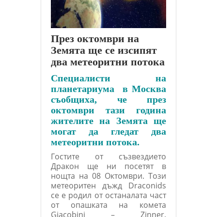
През октомври на
Земята ще се изсипят
два метеоритни потока
Специалисти на
планетариума в Москва
съобщиха, че през
октомври тази година
жителите на Земята ще
могат да гледат два
метеоритни потока.
Гостите от съзвездието
Дракон ще ни посетят в
нощта на 08 Октомври. Този
метеоритен дъжд Draconids
се е родил от останалата част
от опашката на комета
Giacobini – Zinner.