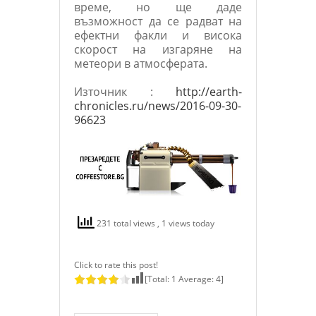
време, но ще даде
възможност да се радват на
ефектни факли и висока
скорост на изгаряне на
метеори в атмосферата.
Източник :
http://earth-
chronicles.ru/news/2016-09-30-
96623
231 total views
, 1 views today
Click to rate this post!
[Total:
1
Average:
4
]