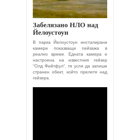
Забелязано НЛО над
Йелоустоун
В парка Йелоустоун инсталирани
камери показващи пейзажа в
реално време. Едната камера е
настроена на известния гейзер
“Олд Фейтфул”, тя успя да запише
странен обект, който прелетя над
гейзера.