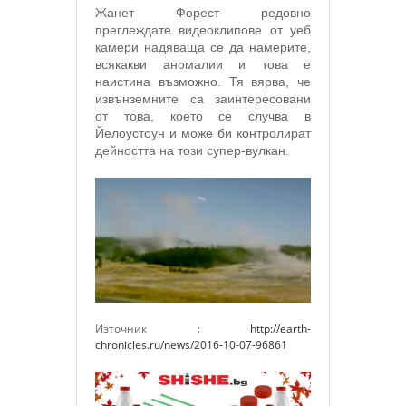
Жанет Форест редовно
преглеждате видеоклипове от уеб
камери надяваща се да намерите,
всякакви аномалии и това е
наистина възможно. Тя вярва, че
извънземните са заинтересовани
от това, което се случва в
Йелоустоун и може би контролират
дейността на този супер-вулкан.
Източник :
http://earth-
chronicles.ru/news/2016-10-07-96861