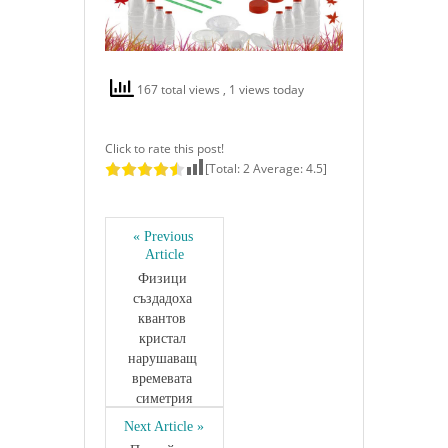
167 total views
, 1 views today
Click to rate this post!
[Total:
2
Average:
4.5
]
« Previous 
Article
Физици 
създадоха 
квантов 
кристал 
нарушаващ 
времевата 
симетрия
Next Article »