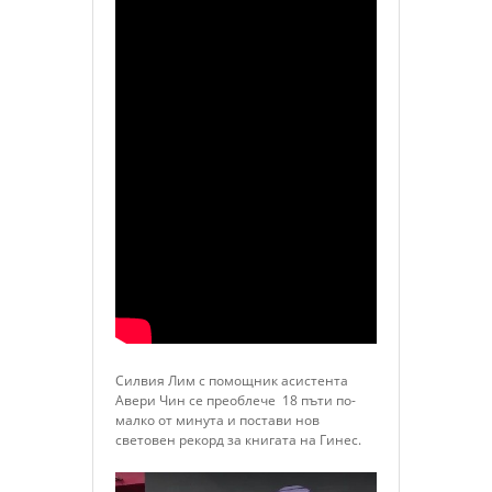
Силвия Лим с помощник асистента
Авери Чин се преоблече 18 пъти по-
малко от минута и постави нов
световен рекорд за книгата на Гинес.