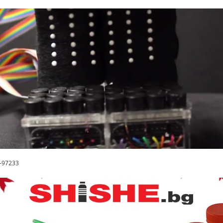
8-97233