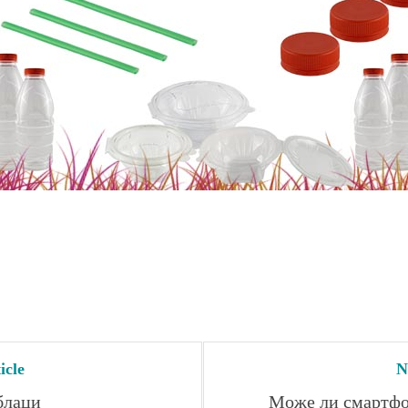
icle
N
блаци
Може ли смартфон