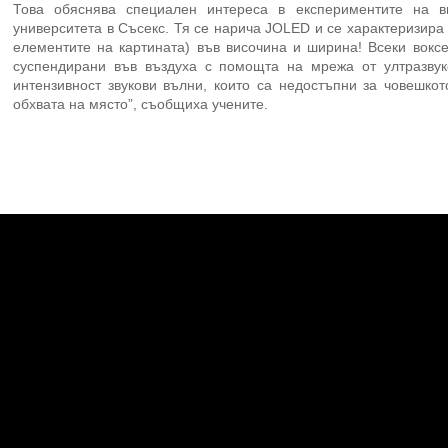
Това обяснява специален интереса в експериментите на ви
университета в Съсекс. Тя се нарича JOLED и се характеризира 
елементите на картината) във височина и ширина! Всеки вокс
суспендирани във въздуха с помощта на мрежа от ултразвуко
интензивност звукови вълни, които са недостъпни за човешкот
обхвата на място”, съобщиха учените.