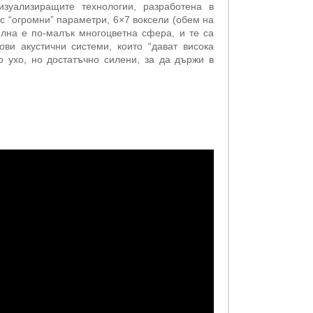
зуализиращите технологии, разработена в
с “огромни” параметри, 6×7 воксели (обем на
елна е по-малък многоцветна сфера, и те са
ви акустични системи, които “дават висока
о ухо, но достатъчно силени, за да държи в