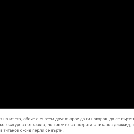
т на място, обаче е съвсем друг въпрос да ги накараш да се въртят
се осигурява от факта, че топките са покрити с титанов диоксид, 
в титанов оксид перли се върти.