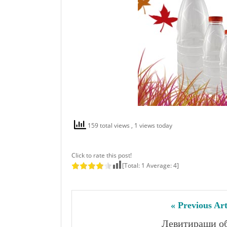
159 total views
, 1 views today
Click to rate this post!
[Total:
1
Average:
4
]
« Previous Art
Левитиращи о