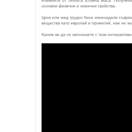
елементи от тяхната атомна маса. Получена
основни физични и химични свойства.
Цинк или мед трудно биха изненадали съвреме
вещества като европий и прометий, ние не зн
Каним ви да се запознаете с тази интерактив