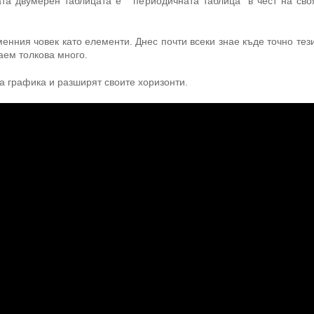
та двумерен таблицата е “периодичната таблица” в чест на сво
нния човек като елементи. Днес почти всеки знае къде точно тези
аем толкова много.
на графика и разширят своите хоризонти.