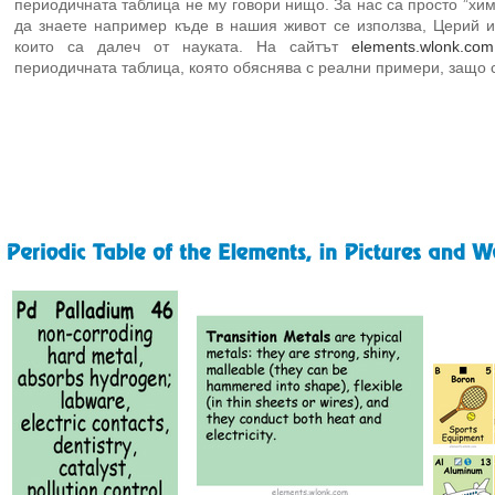
периодичната таблица не му говори нищо. За нас са просто ”хим
да знаете например къде в нашия живот се използва, Церий 
които са далеч от науката. На сайтът
elements.wlonk.com
периодичната таблица, която обяснява с реални примери, защо