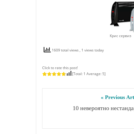
Крис сервиз
1609 total views
, 1 views today
Click to rate this post!
[Total:
1
Average:
5
]
« Previous Art
10 невероятно нестанд