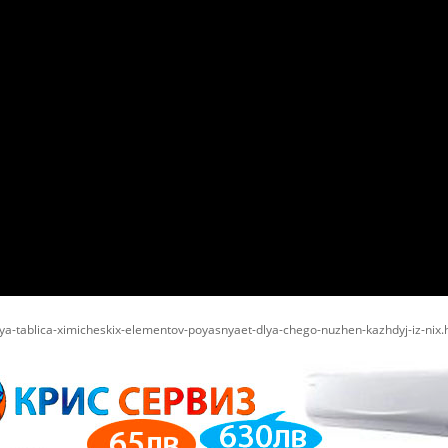
naya-tablica-ximicheskix-elementov-poyasnyaet-dlya-chego-nuzhen-kazhdyj-iz-nix