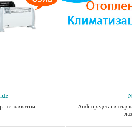
icle
N
артни животни
Audi представи първи
ла