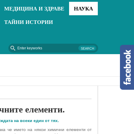
МЕДИЦИНА И ЗДРАВЕ
НАУКА
ТАЙНИ ИСТОРИИ
2018-09-04 - Рудниците на древните цивилиз
чните елементи.
дата на всеки един от тях.
така че името на някои химични елементи от