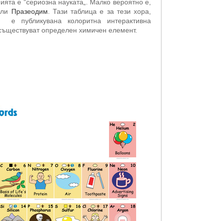
ията е “сериозна науката„. Малко вероятно е,
или
Празеодим
. Тази таблица е за тези хора,
е публикувана колоритна интерактивна
 съществуват определен химичен елемент.