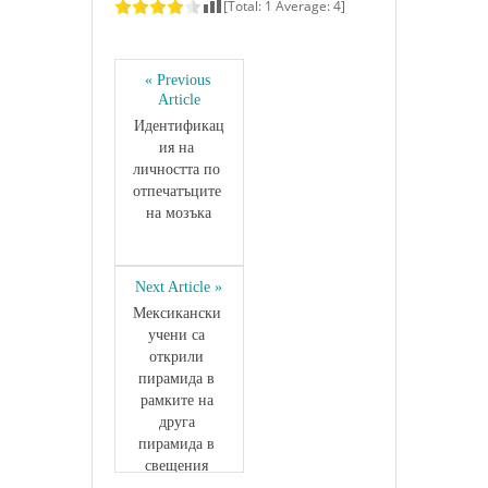
[Total:
1
Average:
4
]
« Previous 
Article
Идентификац
ия на 
личността по 
отпечатъците 
на мозъка
Next Article »
Мексикански 
учени са 
открили 
пирамида в 
рамките на 
друга 
пирамида в 
свещения 
град на маите