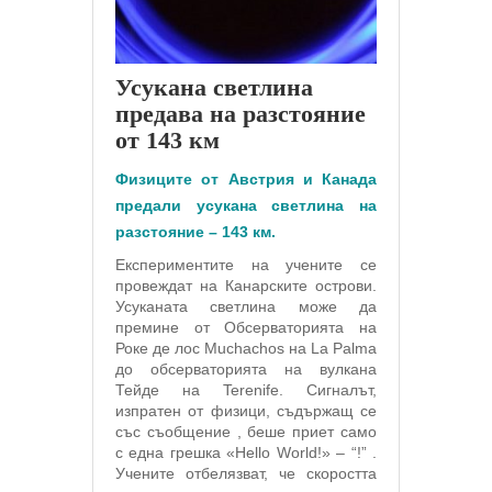
Усукана светлина
предава на разстояние
от 143 км
Физиците от Австрия и Канада
предали усукана светлина на
разстояние – 143 км.
Експериментите на учените се
провеждат на Канарските острови.
Усуканата светлина може да
премине от Обсерваторията на
Роке де лос Muchachos на La Palma
до обсерваторията на вулкана
Тейде на Terenife. Сигналът,
изпратен от физици, съдържащ се
със съобщение , беше приет само
с една грешка «Hello World!» – “!” .
Учените отбелязват, че скоростта