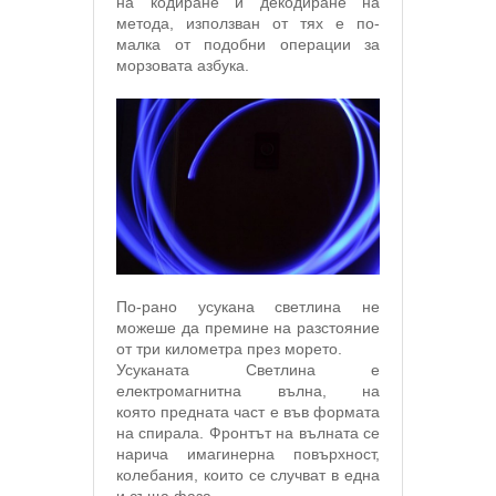
на кодиране и декодиране на
метода, използван от тях е по-
малка от подобни операции за
морзовата азбука.
По-рано усукана светлина не
можеше да премине на разстояние
от три километра през морето.
Усуканата Светлина е
електромагнитна вълна, на
която предната част е във формата
на спирала. Фронтът на вълната се
нарича имагинерна повърхност,
колебания, които се случват в една
и съща фаза.