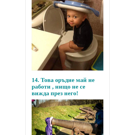
14. Това оръдие май не
работи , нищо не се
вижда през него!