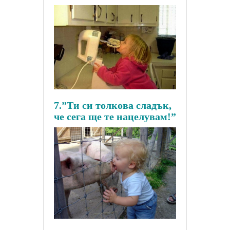
7.”Ти си толкова сладък,
че сега ще те нацелувам!”