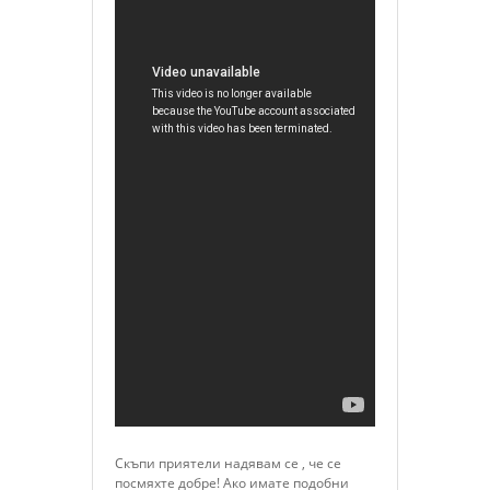
Скъпи приятели надявам се , че се
посмяхте добре! Ако имате подобни