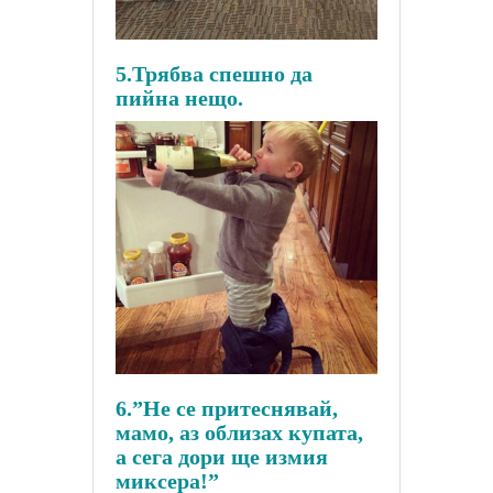
5.Трябва спешно да
пийна нещо.
6.”Не се притеснявай,
мамо, аз облизах купата,
а сега дори ще измия
миксера!”