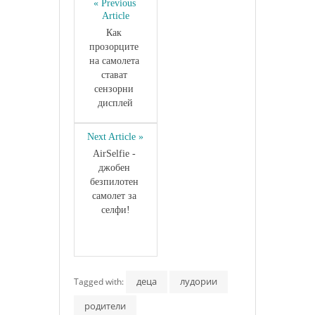
« Previous 
Article
Как 
прозорците 
на самолета 
стават 
сензорни 
дисплей
Next Article »
AirSelfie - 
джобен 
безпилотен 
самолет за 
селфи!
деца
лудории
Tagged with:
родители