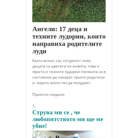
Ангели: 17 деца и
техните лудории, които
направиха родителите
луди
Както всеки, със сигурност знае,
децата са цветята на живота, това е
просто и техните лудории понякога са в
състояние да накарат своите родители
и хората около тях да полудеят.
Приятно гледане:
Струва ми се , че
любопитството ми ще ме
убие!