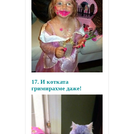
17. И котката
гримирахме даже!