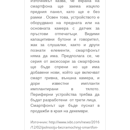
Източникът казва, че екрана на
смартфона ще заема изцяло
предния панел, като ще е без
рамки . Освен това, устройството е
оборудвано на предната или на
основната камера с датчик за
пръстови отпечатъци. Видими
капацитивни бутони и говорител,
жак за слушалки, както и други
познати елементи, смартфонът
няма да има. Предполага се, че
серия от аксесоари за смартфона
ще бъде спрени но ще има
добавени нови, който ще включват
смарт гривна, външна камера, и
дори известни импланти
имплантирани в тялото.
Периферни устройства трябва да
бъдат разработени от трети лица.
Смартфонът ще бъде пуснат в
продажби в края на декември.
Източник: http://www.ixbt.com/news/2016
/12/02/polnostju-bezramochnyj-smartfon-