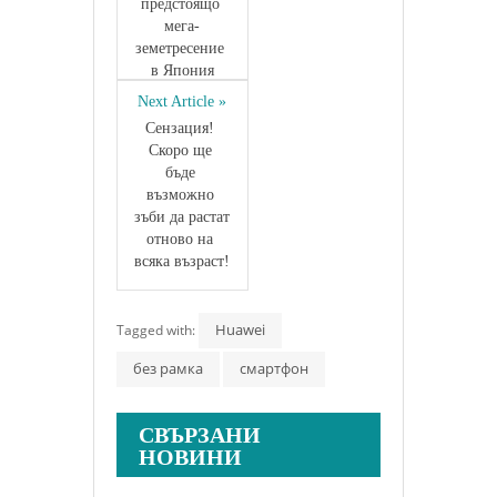
предстоящо 
мега-
земетресение 
в Япония
Next Article »
Сензация! 
Скоро ще 
бъде 
възможно 
зъби да растат 
отново на 
всяка възраст!
Huawei
Tagged with:
без рамка
смартфон
СВЪРЗАНИ
НОВИНИ