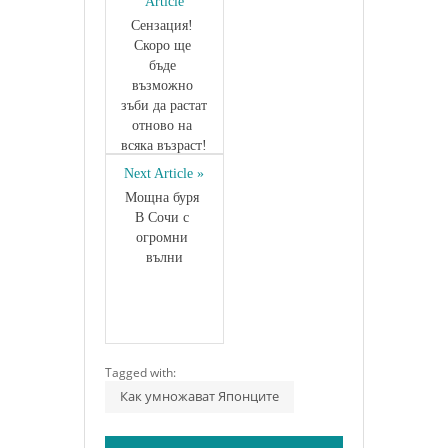
Article
Сензация! 
Скоро ще 
бъде 
възможно 
зъби да растат 
отново на 
всяка възраст!
Next Article »
Mощна буря 
В Сочи с 
огромни 
вълни
Tagged with:
Как умножават Японците