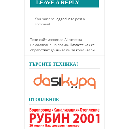
LEAVE A REPLY
You must be
logged in
to post a
comment.
Този сайт използва Akismet за
намаляване на спама.
Научете как се
обработват данните ви за коментари
.
ТЪРСИТЕ ТЕХНИКА?
ОТОПЛЕНИЕ