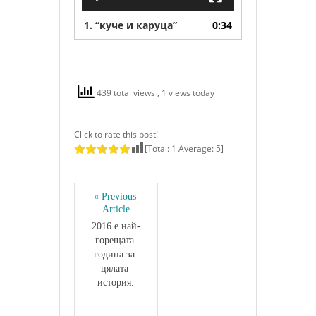
1.
“куче и каруца”
0:34
439 total views
, 1 views today
Click to rate this post!
[Total:
1
Average:
5
]
« Previous 
Article
2016 е най-
горещата 
година за 
цялата 
история.