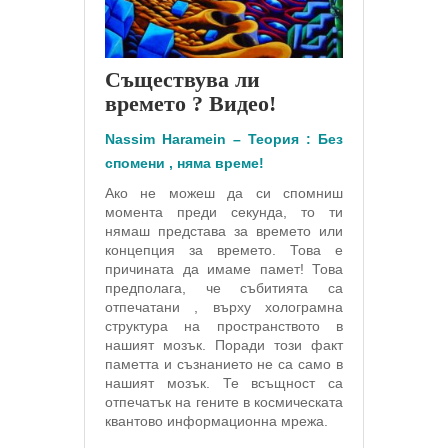
Съществува ли
времето ? Видео!
Nassim Haramein – Теория : Без
спомени , няма време!
Ако не можеш да си спомниш
момента преди секунда, то ти
нямаш представа за времето или
концепция за времето. Това е
причината да имаме памет! Това
предполага, че събитията са
отпечатани , върху холограмна
структура на пространството в
нашият мозък. Поради този факт
паметта и съзнанието не са само в
нашият мозък. Те всъщност са
отпечатък на гените в космическата
квантово информационна мрежа.