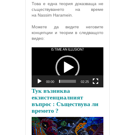
Това е една теория доказваща не
съществуването на време
на Nassim Haramein.
Можете да видите неговите
концепции и теории в следващото
видео:
Видео
00:00
02:25
Тук възниква
екзистенциалният
въпрос : Съществува ли
времето ?