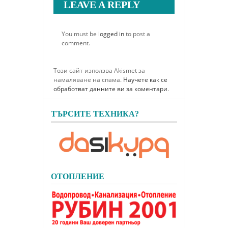
LEAVE A REPLY
You must be
logged in
to post a
comment.
Този сайт използва Akismet за
намаляване на спама.
Научете как се
обработват данните ви за коментари
.
ТЪРСИТЕ ТЕХНИКА?
ОТОПЛЕНИЕ