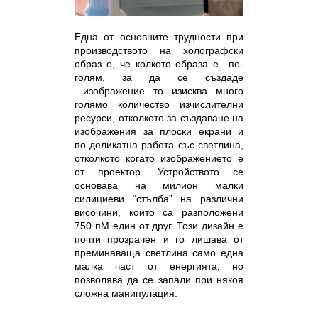
Една от основните трудности при
производството на холографски
образ е, че колкото образа е
по-
голям, за да се създаде
изображение то изисква много
голямо количество изчислителни
ресурси, отколкото за създаване на
изображения за плоски екрани и
по-деликатна работа със светлина,
отколкото когато изображението е
от проектор. Устройството се
основава на милион малки
силициеви “стълба” на различни
височини, които са разположени
750 пМ един от друг. Този дизайн е
почти прозрачен и го лишава от
преминаваща светлина само една
малка част от енергията, но
позволява да се запали при някоя
сложна манипулация.