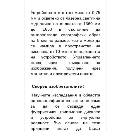
Устройството е с големина от 0,75
мм и осветено от лазерна светлина
с дължина на вълната от 1360 мм
до 1650 в състояние да
възпроизведе холографски образ
на 5 мм по размер, което може да
се намира в пространство на
височина от 10 мм от повърхността
на устройството. Управлението
става, чрез
създаване на
изображения, получени чрез
магнитни и електрически полета.
Според изобретателите :
“Научните изследвания в областта
на холографията са важни не само
за да се създаде един
футуристичен триизмерни дисплеи
и устройства за виртуална
реалност. Въз основа на тези
принципи могат да бъдат