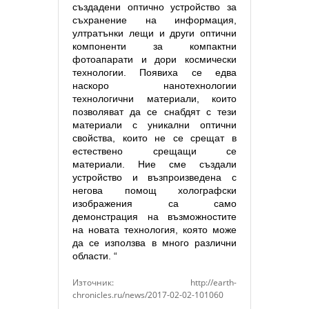
създадени оптично устройство за
съхранение на информация,
ултратънки лещи и други оптични
компоненти за компактни
фотоапарати и дори космически
технологии. Появиха се едва
наскоро нанотехнологии
технологични материали, които
позволяват да се снабдят с тези
материали с уникални оптични
свойства, които не се срещат в
естествено срещащи се
материали. Ние сме създали
устройство и възпроизведена с
негова помощ холографски
изображения са само
демонстрация на възможностите
на новата технология, която може
да се използва в много различни
области. “
Източник: http://earth-
chronicles.ru/news/2017-02-02-101060