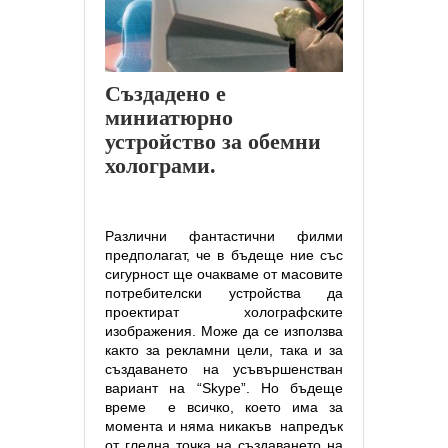
Създадено е
миниатюрно
устройство за обемни
холограми.
Различни фантастични филми
предполагат, че в бъдеще ние със
сигурност ще очакваме от масовите
потребителски устройства да
проектират холографските
изображения. Може да се използва
както за рекламни цели, така и за
създаването на усъвършенстван
вариант на “Skype”. Но бъдеще
време
е всичко, което има за
момента и няма никакъв
напредък
от гледна точка на създаването на