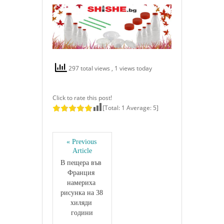
297 total views
, 1 views today
Click to rate this post!
[Total:
1
Average:
5
]
« Previous 
Article
В пещера във 
Франция 
намериха 
рисунка на 38 
хиляди 
години