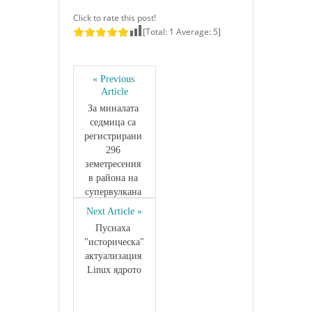
Click to rate this post!
[Total:
1
Average:
5
]
« Previous 
Article
За миналата 
седмица са 
регистрирани 
296 
земетресения 
в района на 
супервулкана 
Йелоустоун
Next Article »
Пуснаха 
"историческа" 
актуализация 
Linux ядрото