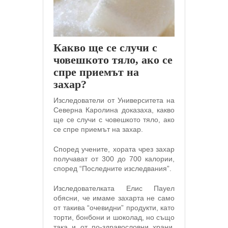
Какво ще се случи с
човешкото тяло, ако се
спре приемът на
захар?
Изследователи от Университета на
Северна Каролина доказаха, какво
ще се случи с човешкото тяло, ако
се спре приемът на захар.
Според учените, хората чрез захар
получават от 300 до 700 калории,
според “Последните изследвания”.
Изследователката Елис Пауел
обясни, че имаме захарта не само
от такива “очевидни” продукти, като
торти, бонбони и шоколад, но също
така и от по-здравословни храни,