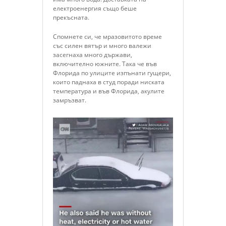
електроенергия също беше
прекъсната.
Спомнете си, че мразовитото време
със силен вятър и много валежи
засегнаха много държави,
включително южните. Така че във
Флорида по улиците изпънати гущери,
които паднаха в студ поради ниската
температура и във Флорида, акулите
замръзват.