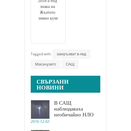
2018-а под 
знака на 
Жълтото 
земно куче
замръзват в лед
Tagged with:
Масачузетс
САЩ
СВЪРЗАНИ
НОВИНИ
В САЩ
наблюдаваха
необичайно НЛО
2016-12-02