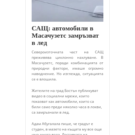
САЩ: автомобили в
Масачузетс замръзват
в лед
Североизточната част на САЩ
преживява циклонно нахлуване. В
Масачузетс, поради комбинацията от
природни фактори, имаше огромно
наводнение. Но изглежда, ситуацията
се е влошила.
Жителите на град Бостън публикуват
видео в социални мрежи, които
показват как автомобили, които са
били само преди няколко часа в локви,
са замръзнали в лед.
Адам Абугалала пише, че градът е
студен, в мазето на къщата му все още
има много вода. Доставката на