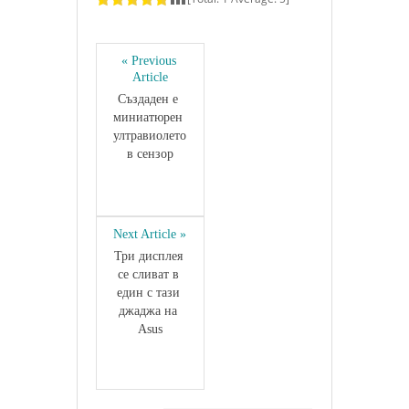
« Previous 
Article
Създаден е 
миниатюрен 
ултравиолето
в сензор
Next Article »
Три дисплея 
се сливат в 
един с тази 
джаджа на 
Asus