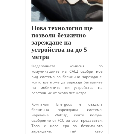
Нова технология ще
позволи безжично
зареждане на
устройства на до 5
метра
Федералната комисия по
комуникациите на САЩ одобри нов
вид система за безжично зареждане,
която ще може да зарежда батериите
на мобилните ни устройства на
разстояние от около пет метра.
Компания Energous е създала
безжична зареждаща система,
наречена WattUp, която получи
одобрение от FCC за своя предавател.
Това е нова ера за безжичното
зареждане, тъй като