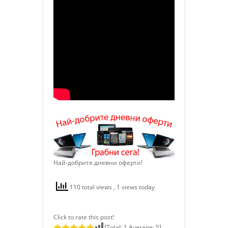
Най-добрите дневни оферти!
110 total views
, 1 views today
Click to rate this post!
[Total:
1
Average:
5
]