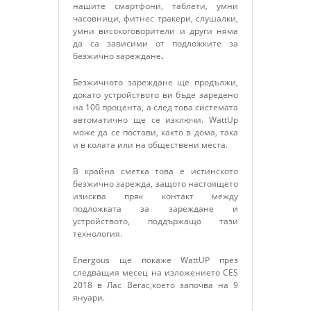
нашите смартфони, таблети, умни
часовници, фитнес тракери, слушалки,
умни високоговорители и други няма
да са зависими от подложките за
безжично зареждане
.
Безжичното зареждане ще продължи,
докато устройството ви бъде заредено
на 100 процента, а след това системата
автоматично ще се изключи. WattUp
може да се постави, както в дома, така
и в колата или на обществени места.
В крайна сметка това е истинското
безжично зарежда, защото настоящето
изисква пряк контакт между
подложката за зареждане и
устройството, поддържащо тази
технология.
Energous ще покаже WattUP през
следващия месец на изложението
CES
2018 в Лас Вегас,което започва на 9
януари.