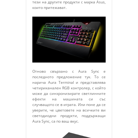
тези на другите продукти с марка Asus,
които притежават.
Отново свързано с Aura Sync е
последното предложение тук. То се
нарича Aura Terminal и представлява
четириканален RGB контролер, с който
може да синхронизирате светлинните
ефекти на машината си със
случващото се в играта. Или поне да се
уверите, че цветовете на всичките ви
светодиодни продукти, поддържащи
Aura Sync, са по ваш вкус.