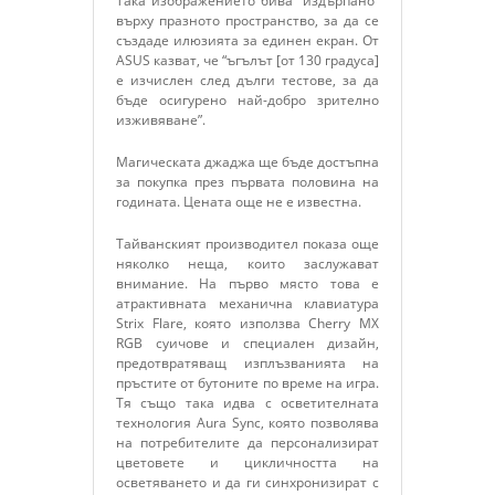
Така изображението бива “издърпано”
върху празното пространство, за да се
създаде илюзията за единен екран. От
ASUS казват, че “ъгълът [от 130 градуса]
е изчислен след дълги тестове, за да
бъде осигурено най-добро зрително
изживяване”.
Магическата джаджа ще бъде достъпна
за покупка през първата половина на
годината. Цената още не е известна.
Тайванският производител показа още
няколко неща, които заслужават
внимание. На първо място това е
атрактивната механична клавиатура
Strix Flare, която използва Cherry MX
RGB суичове и специален дизайн,
предотвратяващ изплъзванията на
пръстите от бутоните по време на игра.
Тя също така идва с осветителната
технология Aura Sync, която позволява
на потребителите да персонализират
цветовете и цикличността на
осветяването и да ги синхронизират с