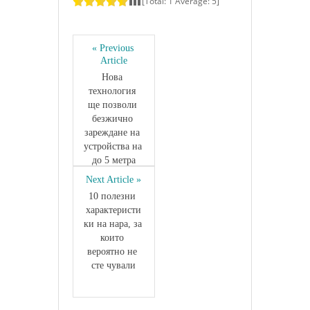
[Total:
1
Average:
5
]
« Previous 
Article
Нова 
технология 
ще позволи 
безжично 
зареждане на 
устройства на 
до 5 метра
Next Article »
10 полезни 
характеристи
ки на нара, за 
които 
вероятно не 
сте чували