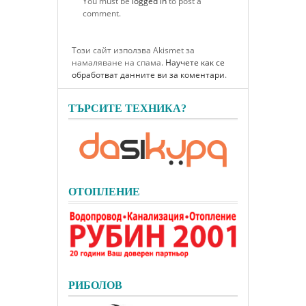
You must be
logged in
to post a
comment.
Този сайт използва Akismet за
намаляване на спама.
Научете как се
обработват данните ви за коментари
.
ТЪРСИТЕ ТЕХНИКА?
ОТОПЛЕНИЕ
РИБОЛОВ