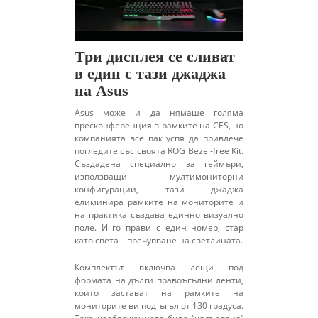
Три дисплея се сливат
в един с тази джаджа
на Asus
Asus може и да нямаше голяма
пресконференция в рамките на CES, но
компанията все пак успя да привлече
погледите със своята ROG Bezel-free Kit.
Създадена специално за геймъри,
използващи мултимониторни
конфигурации, тази джаджа
елиминира рамките на мониторите и
на практика създава единно визуално
поле. И го прави с един номер, стар
като света – пречупване на светлината.
Комплектът включва лещи под
формата на дълги правоъгълни ленти,
които застават на рамките на
мониторите ви под ъгъл от 130 градуса.