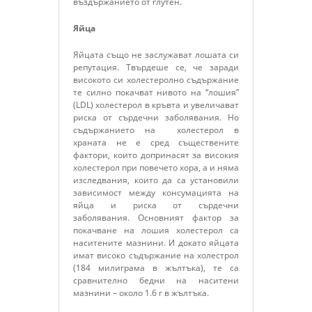
въздържанието от глутен.
Яйца
Яйцата също не заслужават лошата си
репутация. Твърдеше се, че заради
високото си холестеролно съдържание
те силно покачват нивото на “лошия”
(LDL) холестерол в кръвта и увеличават
риска от сърдечни заболявания. Но
съдържанието на холестерол в
храната не е сред съществените
фактори, които допринасят за високия
холестерол при повечето хора, а и няма
изследвания, които да са установили
зависимост между консумацията на
яйца и риска от сърдечни
заболявания. Основният фактор за
покачване на лошия холестерол са
наситените мазнини. И докато яйцата
имат високо съдържание на холестрол
(184 милиграма в жълтъка), те са
сравнително бедни на наситени
мазнини – около 1.6 г в жълтъка.