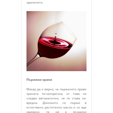
храненето.
Пържени храни
Макар да е вярно, че пърженето прави
храната по-калорична, от това не
следва автоматично, че тя става по-
вредна. Доколкото се пържи в
естествено растително масло и се яде
умерено, те не е по-малко