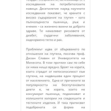
изследвания на потребителските
навици. Десетилетия наред научните
изследвания показват, че храните с
високо съдържание на глутен – като
пълнозърнеста пшеница, ръж и
ечемик – са жизнено важни за доброто
здраве. Те намаляват рисковете от
диабет, сърдечни заболявания,
наднормено тегло и рак.
Проблемът идва от объркването по
отношение на глутена, посочва проф.
Джоан Славин от Университета на
Минесота. В този протеин сам по себе
си няма нищо вредно. Броят на хората,
които страдат от непосоносимост към
глутена, на надвишава един процент
от населението. Една от причините за
популярността на безглутеновите
диети е, че хората, които не
консумират пшеница, подминават и
излишните калории на сладкишите и
тестените изделия. И така приписват
подобрената си форма на