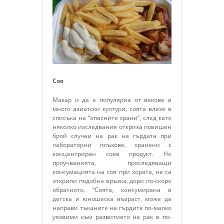
Соя
Макар и да е популярна от векове в
много азиатски култури, соята влезе в
списъка на “опасните храни”, след като
няколко изследвания откриха повишен
брой случаи на рак на гърдата при
лабораторни плъхове, хранени с
концентриран соев продукт. Но
проучванията, проследяващи
консумацията на соя при хората, не са
открили подобна връзка, дори по-скоро
обратното. “Соята, консумирана в
детска и юношеска възраст, може да
направи тъканите на гърдите по-малко
уязвими към развитието на рак в по-