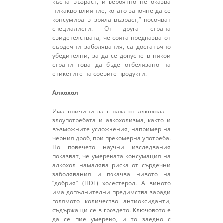
късна възраст, и вероятно не оказва
никакво влияние, когато започне да се
консумира в зряла възраст,” посочват
специалисти. От друга страна
свидетелствата, че соята предпазва от
сърдечни заболявания, са достатъчно
убедителни, за да се допусне в някои
страни това да бъде отбелязано на
етикетите на соевите продукти.
Алкохол
Има причини за страха от алкохола –
злоупотребата и алкохолизма, както и
възможните усложнения, например на
черния дроб, при прекомерна употреба.
Но повечето научни изследвания
показват, че умерената консумация на
алкохол намалява риска от сърдечни
заболявания и покачва нивото на
“добрия” (HDL) холестерол. А виното
има допълнителни предимства заради
голямото количество антиоксиданти,
съдържащи се в гроздето. Ключовото е
да се пие умерено, и то заедно с