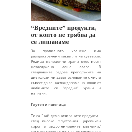
“Вредните” продукти,
от които не трябва да
се лишаваме
За правилното хранене има
разпространени какви ли не суеверия.
Редица пъноценни храни днес носят
незаслужено лоша слава. В
следващите редове препоръките на
диетолози ни дават основание с чиста
съвест да се наслаждаваме на някои от
любимите си “вредни” храни и
напитки.
Глутен и пшеница
Те са “най-демонизираните продукти –
след високо фруктозния царевичен
сироп и хидрогенираните мазнини,”
твърдят специалисти, занимаващи се с