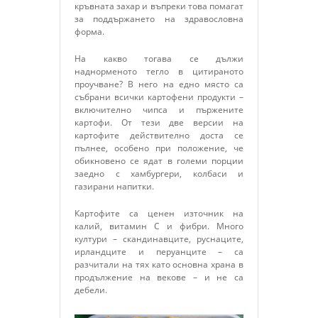
кръвната захар и въпреки това помагат
за поддържането на здравословна
форма.
На какво тогава се дължи
наднорменото тегло в цитираното
проучване? В него на едно място са
събрани всички картофени продукти –
включително чипса и пържените
картофи. От тези две версии на
картофите действително доста се
пълнее, особено при положение, че
обикновено се ядат в големи порции
заедно с хамбургери, колбаси и
газирани напитки.
Картофите са ценен източник на
калий, витамин C и фибри. Много
култури – скандинавците, руснаците,
ирландците и перуанците – са
разчитали на тях като основна храна в
продължение на векове – и не са
дебели.