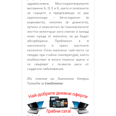
здравословна. Мастноразтворимите
витамини А, D, E и К, както и полезните
за сърцето и предпазващи от рак
каротиноиди – бета-каротин (в
морковите), ликопен (в доматите),
лутеин и зеаксантин (в тъмнозелените
листни зеленчуци като спанак и лапад)
имат нужда от мазнини, за да бъдат
абсорбирани. Проблемът е в
наситените и транс мастните
киселини (тези мазнини най-често са
твърди при стайна температура), които
изоблистват в много пъжени храни и
се свързват с по-висок риск от
сърдечни заболявания.
(По статия на диетолога Катрин
Талмадж за
LiveScience
)