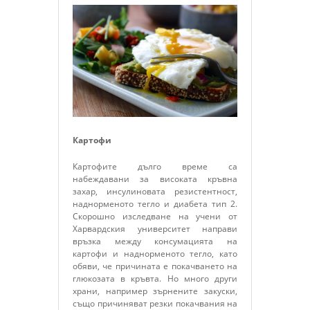
Картофи
Картофите дълго време са
набеждавани за високата кръвна
захар, инсулиновата резистентност,
наднорменото тегло и диабета тип 2.
Скорошно изследване на учени от
Харвардския университет направи
връзка между консумацията на
картофи и наднорменото тегло, като
обяви, че причината е покачването на
глюкозата в кръвта. Но много други
храни, например зърнените закуски,
също причиняват резки покачвания на