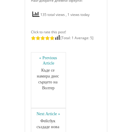
Най-добрите дневни оферти!
135 total views
, 1 views today
Click to rate this post!
[Total:
1
Average:
5
]
« Previous 
Article
Къде се 
намира днес 
сърцето на 
Волтер
Next Article »
Фейсбук 
създаде нова 