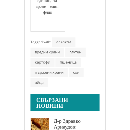
единица за 
време – един 
флик
алкохол
Tagged with:
вредни храни
глутен
картофи
пшеница
пържени храни
соя
яйца
СВЪРЗАНИ
НОВИНИ
Д-р Здравко
Арнаудов: