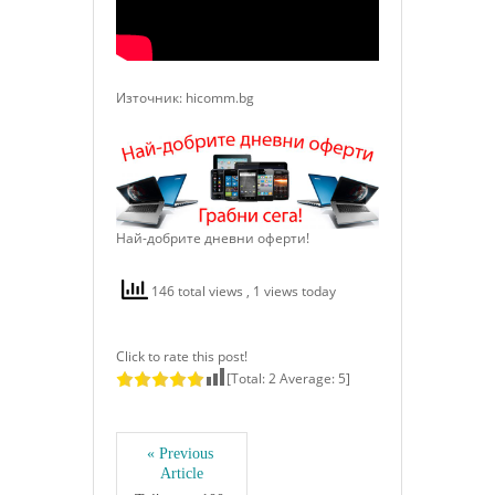
Източник: hicomm.bg
Най-добрите дневни оферти!
146 total views
, 1 views today
Click to rate this post!
[Total:
2
Average:
5
]
« Previous 
Article