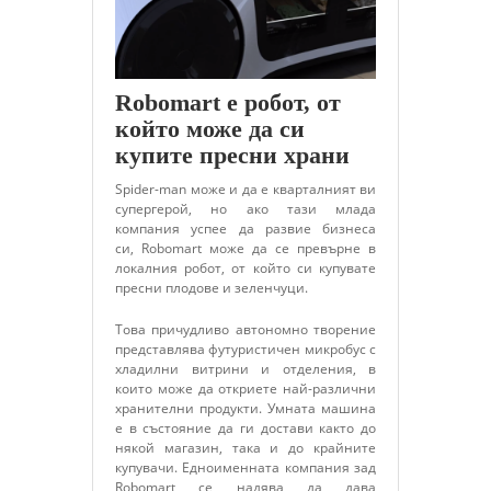
Robomart е робот, от
който може да си
купите пресни храни
Spider-man може и да е кварталният ви
супергерой, но ако тази млада
компания успее да развие бизнеса
си, Robomart може да се превърне в
локалния робот, от който си купувате
пресни плодове и зеленчуци.
Това причудливо автономно творение
представлява футуристичен микробус с
хладилни витрини и отделения, в
които може да откриете най-различни
хранителни продукти. Умната машина
е в състояние да ги достави както до
някой магазин, така и до крайните
купувачи. Едноименната компания зад
Robomart се надява да дава