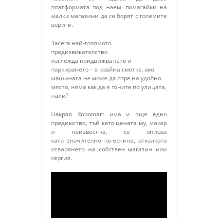
платформата под наем, помагайки на
малки магазини да се борят с големите
вериги.
Засега най-голямото
предизвикателство
изглежда придвижването и
паркирането – в крайна сметка, ако
машината не може да спре на удобно
място, няма как да я гоните по улицата,
нали?
Накрая Robomart има и още едно
предимство, тъй като цената му, макар
и неизвестна, се описва
като значително по-евтина, отколкото
отварянето на собствен магазин или
сергия.