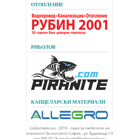
ОТОПЛЕНИЕ
РИБОЛОВ
КАНЦЕЛАРСКИ МАТЕРИАЛИ
Liuboznaiko.eu - 2016 - само за любители на
знанието! За контакти София , ул. Будапеща 13
тел.980 50 16 email: info@liuboznaiko.eu