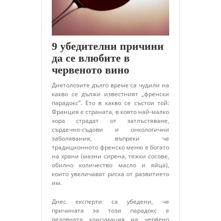
9 убедителни причини
да се влюбите в
червеното вино
Диетолозите дълго време са чудили на
какво се дължи известният „френски
парадокс“. Ето в какво се състои той:
Франция е страната, в която най-малко
хора страдат от затлъстяване,
сърдечно-съдови и онкологични
заболявания, въпреки че
традиционното френско меню е богато
на храни (мазни сирена, тежки сосове,
обилно количество масло и яйца),
които увеличават риска от развитието
им.
Днес експерти са убедени, че
причината за този парадокс е
редовната консумация на червено