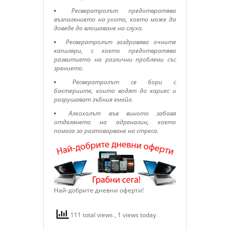
Ресвератролът предотвратява
възпалението на ухото, което може да
доведе до влошаване на слуха.
Ресвератролът заздравява очните
капиляри, с което предотвратява
развитието на различни проблеми със
зрението.
Ресвератролът се бори с
бактериите, които водят до кариес и
разрушават зъбния емайл.
Алкохолът във виното забавя
отделянето на адреналин, което
помага за разтоварване на стреса.
Най-добрите дневни оферти!
111 total views
, 1 views today