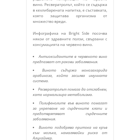
вино. Ресвератролът, който се съдържа
в кехлибарената напитка, е съставката,
която защитава организма от
множество вреди.
Инфографика на Bright Side посочва
някои от здравните ползи, свързани с
консумацията на червено вино.
Антиоксидантите в червеното вино
предпазват от ракови заболявания.
Виното съдържа монозахарида
арабиноза, който засилва имунната
система.
Ресвератролът помага да отслабнем,
като нормализира метаболизма.
Полифенолите във виното помагат
за укрепване на сърдечните клапи и
предотврятяват сърдечните
заболявания.
Виното подобрява притока на кръв
към мозъка, намалявайки риска от
Алцхаймер.