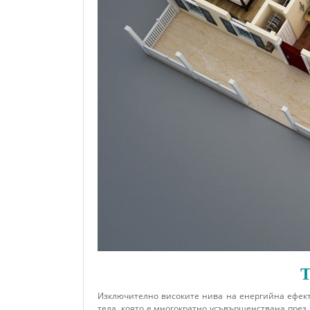
T
Изключително високите нива на енергийна ефекти
тела, която е многократно усъвършенствана през