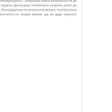
е температурата – например имате възможността да
 водата, пренасяща топлинната енергия, могат да
а. Благодарение на вложените високи технологии в
 Наличието на нощен режим ще ви даде нужното