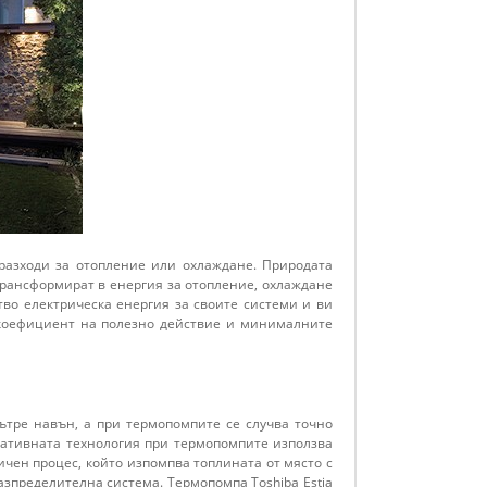
разходи за отопление или охлаждане. Природата
трансформират в енергия за отопление, охлаждане
во електрическа енергия за своите системи и ви
и коефициент на полезно действие и минималните
ътре навън, а при термопомпите се случва точно
ативната технология при термопомпите използва
чен процес, който изпомпва топлината от място с
азпределителна система. Термопомпа Toshiba Estia