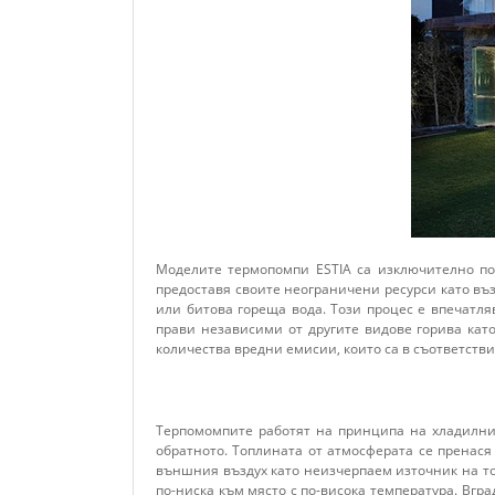
Моделите термопомпи ESTIA са изключително по
предоставя своите неограничени ресурси като въ
или битова гореща вода. Този процес е впечатля
прави независими от другите видове горива кат
количества вредни емисии, които са в съответств
Терпомомпите работят на принципа на хладилниц
обратното. Топлината от атмосферата се пренас
външния въздух като неизчерпаем източник на то
по-ниска към място с по-висока температура. Вгр