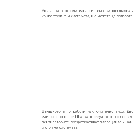
Уникалната отоплителна система ви позволява 
конвектори към системата, ще можете да ползват
Външното тяло работи изключително тихо. Дво
единствено от Toshiba, като резултат от това е 
вентилаторите, предотвратяват вибрациите и нам
и стоп на системата.