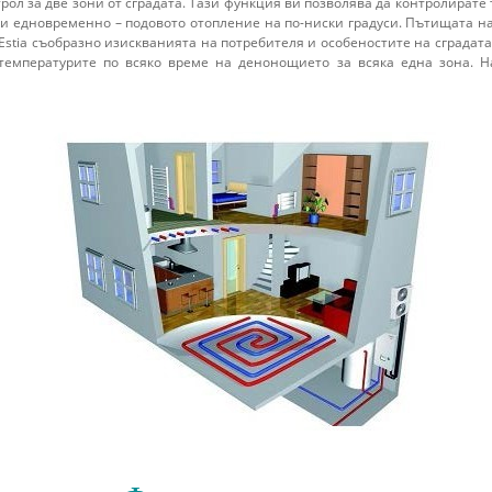
ол за две зони от сградата. Тази функция ви позволява да контролират
 и едновременно – подовото отопление на по-ниски градуси. Пътищата на
stia съобразно изискванията на потребителя и особеностите на сградат
е температурите по всяко време на денонощието за всяка една зона.