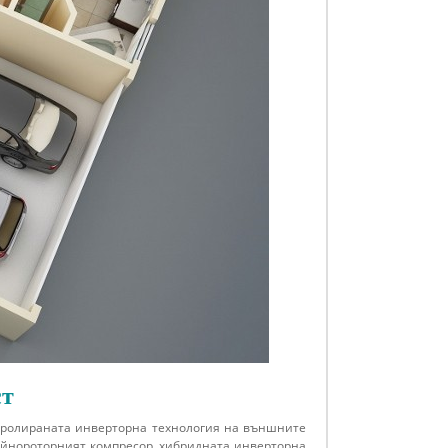
ст
онтролираната инверторна технология на външните
войнороторният компресор, хибридната инверторна