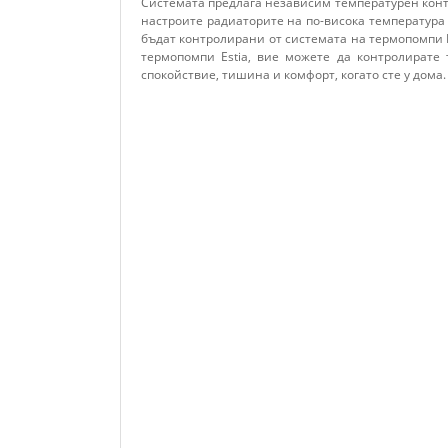
Системата предлага независим температурен контр
настроите радиаторите на по-висока температура
бъдат контролирани от системата на термопомпи E
термопомпи Estia, вие можете да контролират
спокойствие, тишина и комфорт, когато сте у дома.