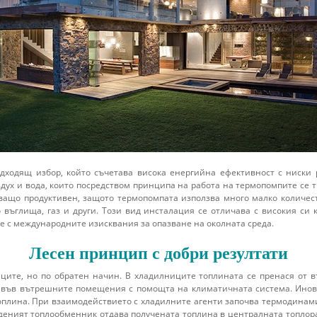
дходящ избор, който съчетава висока енергийна ефективност с ниски 
здух и вода, които посредством принципа на работа на термопомпите се 
ващо продуктивен, защото термопомпата използва много малко количест
о въглища, газ и други. Този вид инсталация се отличава с високия с
ие с международните изисквания за опазване на околната среда.
Лесен принцип с добри резултати
ите, но по обратен начин. В хладилниците топлината се пренася от в
я във вътрешните помещения с помощта на климатичната система. Инов
плина. При взаимодействието с хладилните агенти започва термодинами
аденият топлообменник отдава получената топлина в централната топлор