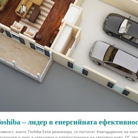
oshiba
– лидер в енергийната ефективно
вност, които Toshiba Estia реализира, се постигат благодарение на к
 годините и днес е утвърдена и разпространена на световно ниво. DC д