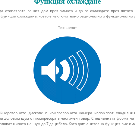
Функция охлаждане
да отоплявате вашия дом през зимата и да го охлаждате през лятото
e функция охлаждане, което е изключително рационално и функционално
Тих шепот
йнороторните дискове в компресорната камера изпомпват хладилния
едва доловим шум от компресора в частичен товар. Специалната форма н
аляват нивото на шум до 7 децибела. Като допълнителна функция вие им