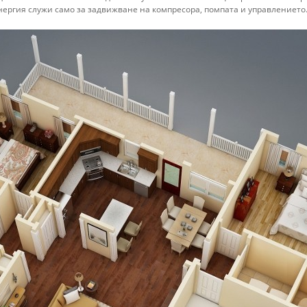
нергия служи само за задвижване на компресора, помпата и управлението