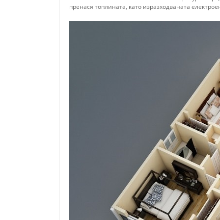
пренася топлината, като изразходваната електрое