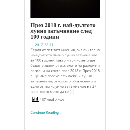
През 2018 г. най-дългото
лунно затъмнение след
100 години
— 2017-12-31
Серия от пет затъмнения, включително
най-дългото пълно лунно затъмнение
за 100 години, както и три комети ще
бъдат видяни от жителите на различни
региони на света през 2018 г. През 2018
г. ще има повече слънчеви и лунни
затъмнения, отколкото обикновено, а
едно от тях – лунно затъмнение на 27
юли, което може да се […]
167 total views
Continue Reading ...