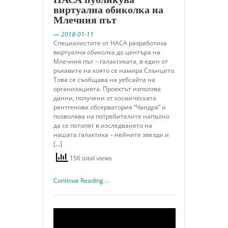
виртуална обиколка на
Млечния път
— 2018-01-11
Специалистите от НАСА разработиха
виртуална обиколка до центъра на
Млечния път – галактиката, в един от
ръкавите на която се намира Слънцето.
Това се съобщава на уебсайта на
организацията. Проектът използва
данни, получени от космическата
рентгенова обсерватория “Чандра” и
позволява на потребителите напълно
да се потопят в изследването на
нашата галактика – нейните звезди и
[…]
156 total views
Continue Reading ...