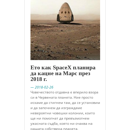
Ето как SpaceX планира
да кацне на Марс през
2018 г.
— 2018-02-26
Човечеството отдавна е вперило взора
си в Червената планета. Ние просто
искаме да стигнем там, да се установим
и да започнем да изграждаме
невероятни човешки колонии, които
ще ни помогнат да превъзмогнем
ужасната съдба, която ни очаква на
нашата собствена планета,