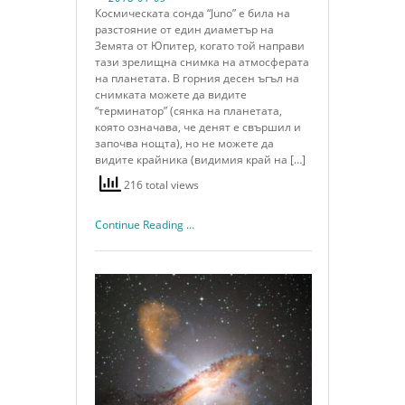
Космическата сонда “Juno” е била на
разстояние от един диаметър на
Земята от Юпитер, когато той направи
тази зрелищна снимка на атмосферата
на планетата. В горния десен ъгъл на
снимката можете да видите
“терминатор” (сянка на планетата,
която означава, че денят е свършил и
започва нощта), но не можете да
видите крайника (видимия край на […]
216 total views
Continue Reading ...