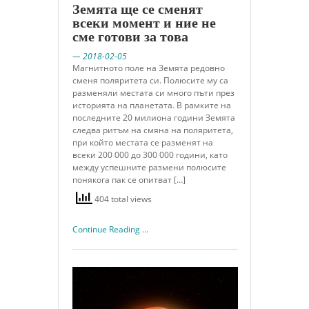
Земята ще се сменят
всеки момент и ние не
сме готови за това
— 2018-02-05
Магнитното поле на Земята редовно
сменя поляритета си. Полюсите му са
разменяли местата си много пъти през
историята на планетата. В рамките на
последните 20 милиона години Земята
следва ритъм на смяна на поляритета,
при който местата се разменят на
всеки 200 000 до 300 000 години, като
между успешните размени полюсите
понякога пак се опитват […]
404 total views
Continue Reading ...