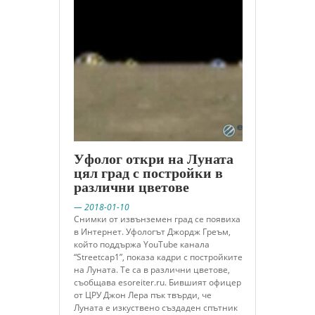
Уфолог откри на Луната
цял град с постройки в
различни цветове
— 2018-01-10
Снимки от извънземен град се появиха
в Интернет. Уфологът Джордж Греъм,
който поддържа YouTube канала
“Streetcap1”, показа кадри с постройките
на Луната. Те са в различни цветове,
съобщава esoreiter.ru. Бившият офицер
от ЦРУ Джон Лера пък твърди, че
Луната е изкуствено създаден спътник