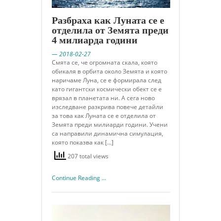
Разбраха как Луната се е
отделила от Земята преди
4 милиарда години
— 2018-02-27
Смята се, че огромната скала, която
обикаля в орбита около Земята и която
наричаме Луна, се е формирала след
като гигантски космически обект се е
врязал в планетата ни. А сега ново
изследване разкрива повече детайли
за това как Луната се е отделила от
Земята преди милиарди години. Учени
са направили динамична симулация,
която показва как […]
207 total views
Continue Reading ...