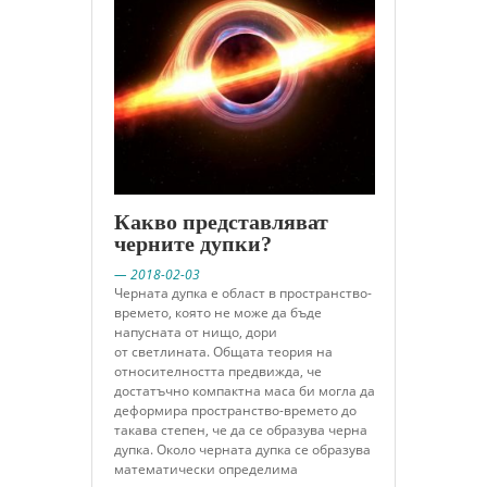
Какво представляват
черните дупки?
— 2018-02-03
Черната дупка е област в пространство-
времето, която не може да бъде
напусната от нищо, дори
от светлината. Общата теория на
относителността предвижда, че
достатъчно компактна маса би могла да
деформира пространство-времето до
такава степен, че да се образува черна
дупка. Около черната дупка се образува
математически определима