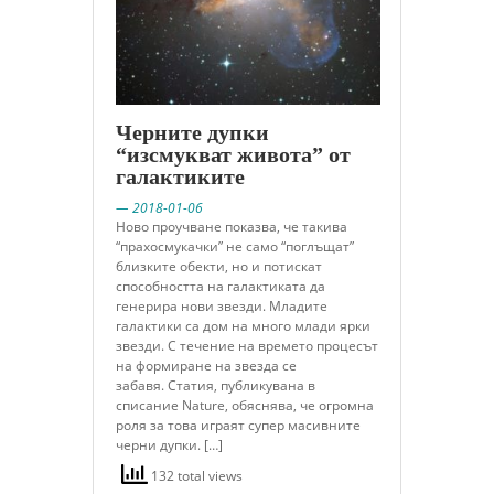
Черните дупки
“изсмукват живота” от
галактиките
— 2018-01-06
Ново проучване показва, че такива
“прахосмукачки” не само “поглъщат”
близките обекти, но и потискат
способността на галактиката да
генерира нови звезди. Младите
галактики са дом на много млади ярки
звезди. С течение на времето процесът
на формиране на звезда се
забавя. Статия, публикувана в
списание Nature, обяснява, че огромна
роля за това играят супер масивните
черни дупки. […]
132 total views