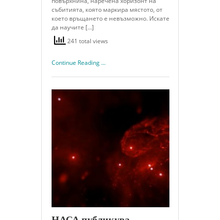
повърхнина, наречена хоризонт на
събитията, която маркира мястото, от
което връщането е невъзможно. Искате
да научите […]
241 total views
Continue Reading ...
НАСА публикува