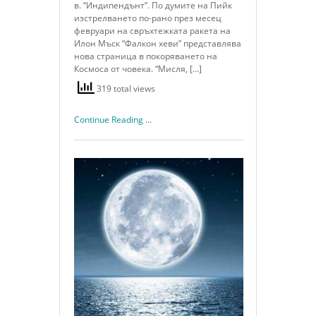
в. “Индипендънт”. По думите на Пийк
изстрелването по-рано през месец
февруари на свръхтежката ракета на
Илон Мъск “Фалкон хеви” представлява
нова страница в покоряването на
Космоса от човека. “Мисля, […]
319 total views
Continue Reading ...