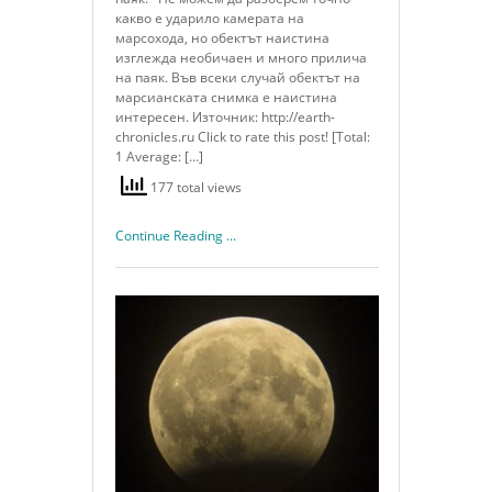
какво е ударило камерата на
марсохода, но обектът наистина
изглежда необичаен и много прилича
на паяк. Във всеки случай обектът на
марсианската снимка е наистина
интересен. Източник: http://earth-
chronicles.ru Click to rate this post! [Total:
1 Average: […]
177 total views
Continue Reading ...