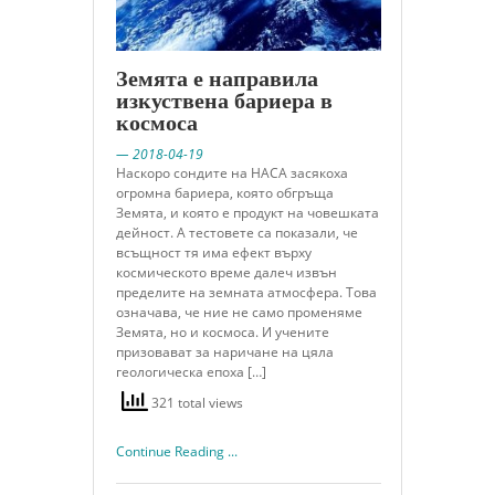
Земята е направила
изкуствена бариера в
космоса
— 2018-04-19
Наскоро сондите на НАСА засякоха
огромна бариера, която обгръща
Земята, и която е продукт на човешката
дейност. А тестовете са показали, че
всъщност тя има ефект върху
космическото време далеч извън
пределите на земната атмосфера. Това
означава, че ние не само променяме
Земята, но и космоса. И учените
призовават за наричане на цяла
геологическа епоха […]
321 total views
Continue Reading ...