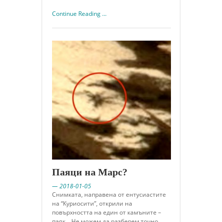
Continue Reading ...
Паяци на Марс?
— 2018-01-05
Снимката, направена от ентусиастите
на “Куриосити”, открили на
повърхността на един от камъните –
паяк. Не можем да разберем точно