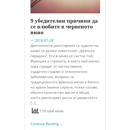
9 убедителни причини да
се влюбите в червеното
вино
— 2018-01-28
Диетолозите дълго време са чудили на
какво се дължи известният „френски
парадокс“. Ето в какво се състои той:
Франция е страната, в която най-малко
хора страдат от затлъстяване,
сърдечно-съдови и онкологични
заболявания, въпреки че
традиционното френско меню е богато
на храни (мазни сирена, тежки сосове,
обилно количество масло и яйца),
които увеличават риска от развитието
[…]
110 total views
Continue Reading ...